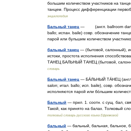
большим количеством участников на танцев
танцем. Процесс дифференциации перво
энциклопедия
Бальный танец
— (англ. ballroom dances
ballo; испан. baile) совр. обозначение та
парой или бульшим количеством участник
бальный танец
— (бытовой, салонный), и
истоки, простота исполнения способствовал
ТАНЕЦ БАЛЬНЫЙ ТАНЕЦ (бытовой, салон
словарь
Бальный танец
— БÁЛЬНЫЙ ТÁНЕЦ (англ. b
salon; итал. ballo; исп. baile), совр. обоз
исполняются парой или бóльшим количес
Бальный
— прил. 1. соотн. с сущ. бал, св
Такой, как принято на балах. Толковый с
толковый словарь русского языка Ефремовой
бальный
— бальный, бальная, бальное, ба