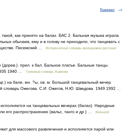
Бамако
м, такой, как принято на балах. БАС 2. Бальная музыка играла
ьных обычаев, ему и в голову не приходило, что танцевать с
обществе. Писемский …
Исторический словарь галлицизмов русского
дорев.). прил. к бал. Бальное платье. Бальные танцы.
 1935 1940 …
Толковый словарь Ушакова
ар.) на бале, мн. ?ы, ов, м. Большой танцевальный вечер.
й словарь Ожегова. С.И. Ожегов, Н.Ю. Шведова. 1949 1992 …
исполняется на танцевальных вечерах (балах). Народные
али его распространению (вальс, танго и др.) …
Большой
т для массового развлечения и исполняется парой или