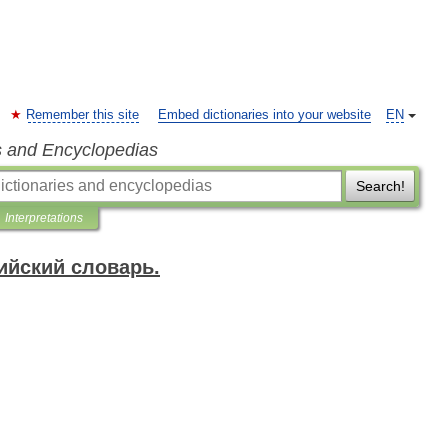
Remember this site
Embed dictionaries into your website
EN
s and Encyclopedias
Search!
Interpretations
ийский словарь.