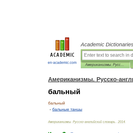
Academic Dictionarie
en-academic.com
Американизмы. Русско-английский словарь.
Американизмы. Русско-англ
бальный
бальный
-
бальные
танцы
Американизмы
.
Русско
-
английский
словарь
.
.
2014
.