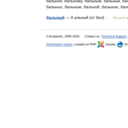
бальной, бальному, бальным, бальный, ба
бальных, бальным, бальной, бальною, б
бальный
— б альный (от бал) …
Русский 
© Academic, 2000-2026
Contact us:
Technical Support
,
Dictionaries export
, created on PHP,
Joomla,
Dr