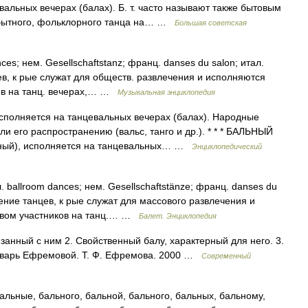
альных вечерах (балах). Б. т. часто называют также бытовым
бытного, фольклорного танца на… …
Большая советская
; нем. Gesellschaftstanz; франц. danses du salon; итал.
нцев, к рые служат для обществ. развлечения и исполняются
ов на танц. вечерах,… …
Музыкальная энциклопедия
сполняется на танцевальных вечерах (балах). Народные
и его распространению (вальс, танго и др.). * * * БАЛЬНЫЙ
ный), исполняется на танцевальных… …
Энциклопедический
allroom dances; нем. Gesellschaftstänze; франц. danses du
начение танцев, к рые служат для массового развлечения и
твом участников на танц.… …
Балет. Энциклопедия
язанный с ним 2. Свойственный балу, характерный для него. 3.
ловарь Ефремовой. Т. Ф. Ефремова. 2000 …
Современный
льные, бального, бальной, бального, бальных, бальному,