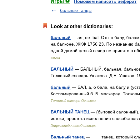
Игры ⚽
Поможем написать реферат
бальные танцы
Look at other dictionaries:
бальный
— ая, ое. bal. Отн. к балу, бала
на балконе. ЖКФ 1756 23. По незнанию бал
одной дамой целый вечер не принято в 
языка
БАЛЬНЫЙ
— БАЛЬНЫЙ, бальная, бальное (
Толковый словарь Ушакова. Д.Н. Ушаков.
бальный
— БАЛ, а, о бале, на балу и (уст
Костюмированный б. Б. маскарад. Толковы
Толковый словарь Ожегова
БАЛЬНЫЙ ТАНЕЦ
— (бытовой салонный), 
истоки, простота исполнения способствов
Энциклопедический словарь
Бальный танец
— танец, который служи