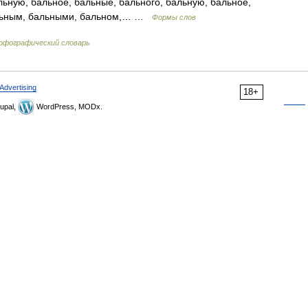
льную, бальное, бальные, бального, бальную, бальное,
альным, бальными, бальном,… …
Формы слов
орфографический словарь
Advertising
18+
upal,
WordPress, MODx.